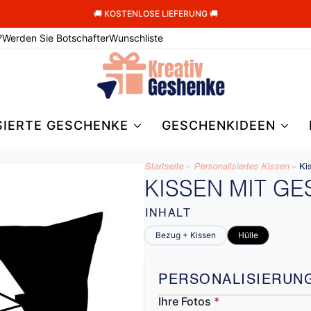
🚚 KOSTENLOSE LIEFERUNG 🚚
?
Werden Sie Botschafter
Wunschliste
SIERTE GESCHENKE
GESCHENKIDEEN
Startseite
»
Personalisiertes Kissen
»
Ki
KISSEN MIT GE
INHALT
Bezug + Kissen
Hülle
PERSONALISIERUN
Ihre Fotos
*