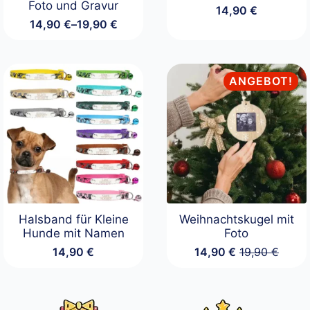
Foto und Gravur
14,90
€
14,90
€
–
19,90
€
Preisspanne:
14,90 €
bis
19,90 €
ANGEBOT!
Halsband für Kleine
Weihnachtskugel mit
Hunde mit Namen
Foto
14,90
€
14,90
€
19,90
€
Ursprüngliche
Aktueller
Preis
Preis
war:
ist:
19,90 €
14,90 €.