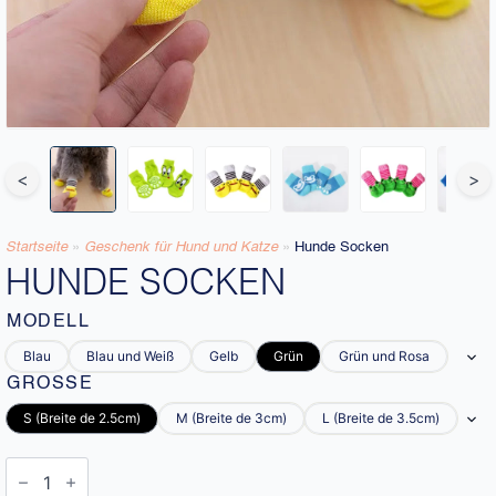
<
>
Startseite
»
Geschenk für Hund und Katze
»
Hunde Socken
HUNDE SOCKEN
MODELL
Blau
Blau und Weiß
Gelb
Grün
Grün und Rosa
GRÖSSE
S (Breite de 2.5cm)
M (Breite de 3cm)
L (Breite de 3.5cm)
Hunde
Socken