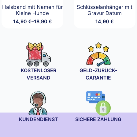
Halsband mit Namen für
Schlüsselanhänger mit
Kleine Hunde
Gravur Datum
14,90
€
–
18,90
€
14,90
€
Preisspanne:
14,90 €
bis
18,90 €
KOSTENLOSER
GELD-ZURÜCK-
VERSAND
GARANTIE
KUNDENDIENST
SICHERE ZAHLUNG