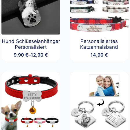
Hund Schlüsselanhänger
Personalisiertes
Personalisiert
Katzenhalsband
9,90
€
–
12,90
€
14,90
€
Preisspanne:
9,90 €
bis
12,90 €