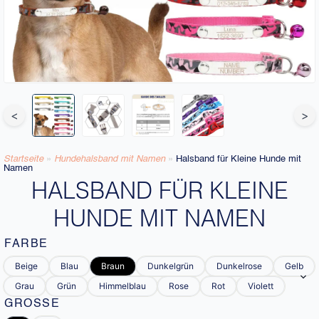
<
>
Startseite
»
Hundehalsband mit Namen​
»
Halsband für Kleine Hunde mit
Namen
HALSBAND FÜR KLEINE
HUNDE MIT NAMEN
FARBE
Beige
Blau
Braun
Dunkelgrün
Dunkelrose
Gelb
Grau
Grün
Himmelblau
Rose
Rot
Violett
GRÖSSE