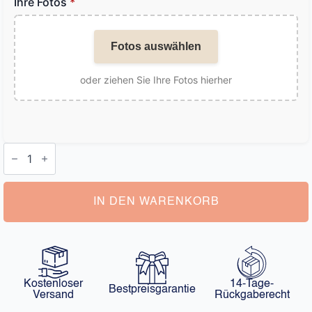
Ihre Fotos
*
Fotos auswählen
oder ziehen Sie Ihre Fotos hierher
Halskette
mit
Herzanhänger
und
Foto
Menge
IN DEN WARENKORB
Kostenloser
14-Tage-
Bestpreisgarantie
Versand
Rückgaberecht