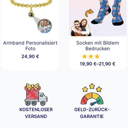
Armband Personalisiert
Socken mit Bildern
Foto
Bedrucken
24,90
€
19,90
€
–
21,90
€
Preisspanne:
19,90 €
bis
21,90 €
KOSTENLOSER
GELD-ZURÜCK-
VERSAND
GARANTIE