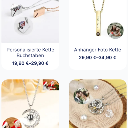
Personalisierte Kette
Anhänger Foto Kette
Buchstaben
29,90
€
–
34,90
€
Preisspanne:
19,90
€
–
29,90
€
29,90 €
Preisspanne:
bis
19,90 €
34,90 €
bis
29,90 €