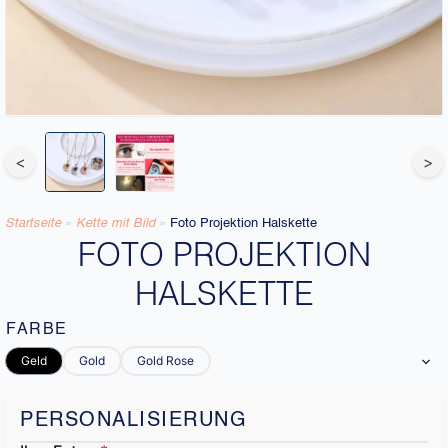
<
>
Startseite
»
Kette mit Bild
»
Foto Projektion Halskette
FOTO PROJEKTION
HALSKETTE
FARBE
Geld
Gold
Gold Rose
PERSONALISIERUNG