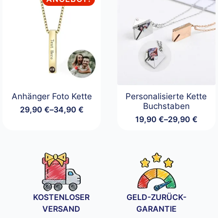
Anhänger Foto Kette
Personalisierte Kette
Buchstaben
29,90
€
–
34,90
€
Preisspanne:
19,90
€
–
29,90
€
29,90 €
Preisspanne:
bis
19,90 €
34,90 €
bis
29,90 €
KOSTENLOSER
GELD-ZURÜCK-
VERSAND
GARANTIE