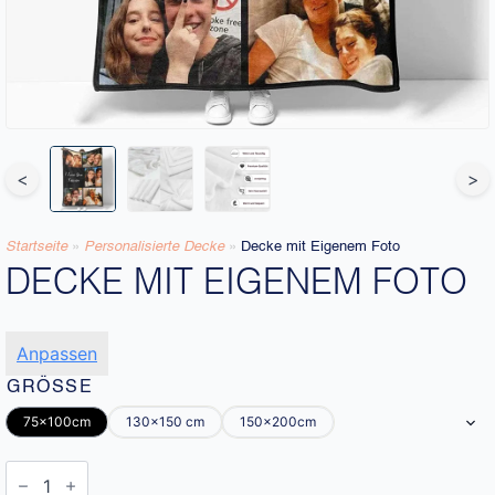
<
>
Startseite
»
Personalisierte Decke​
»
Decke mit Eigenem Foto
DECKE MIT EIGENEM FOTO
Anpassen
GRÖSSE
75x100cm
130x150 cm
150x200cm
Decke
mit