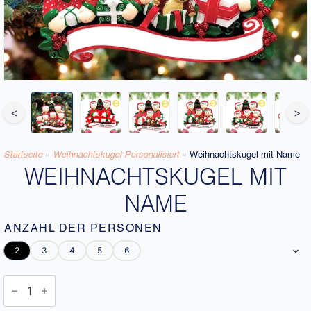
<
>
Startseite
»
Weihnachtskugel Personalisiert
»
Weihnachtskugel mit Name
WEIHNACHTSKUGEL MIT
NAME
ANZAHL DER PERSONEN
2
3
4
5
6
Weihnachtskugel
mit
Name