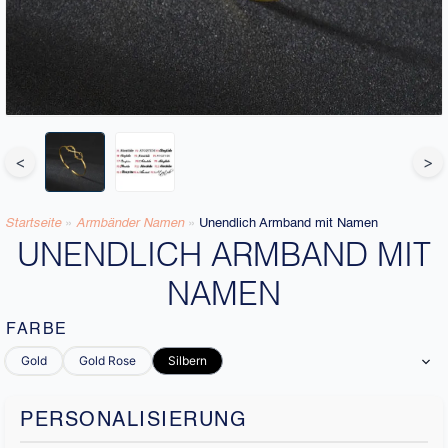
<
>
Startseite
»
Armbänder Namen
»
Unendlich Armband mit Namen
UNENDLICH ARMBAND MIT
NAMEN
FARBE
Gold
Gold Rose
Silbern
PERSONALISIERUNG