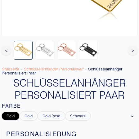
<
>
Startseite
»
Schlüsselanhänger Personalisiert
»
Schlüsselanhänger
Personalisiert Paar
SCHLÜSSELANHÄNGER
PERSONALISIERT PAAR
FARBE
Geld
Gold
Gold Rose
Schwarz
PERSONALISIERUNG