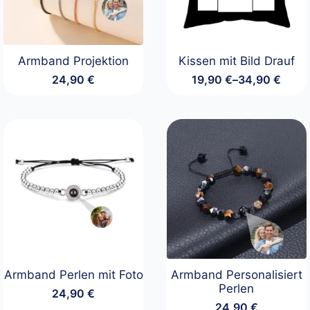
Armband Projektion
Kissen mit Bild Drauf
24,90
€
19,90
€
–
34,90
€
Preisspanne:
19,90 €
bis
34,90 €
Armband Perlen mit Foto
Armband Personalisiert
Perlen
24,90
€
24,90
€