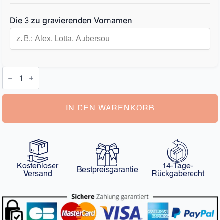
Die 3 zu gravierenden Vornamen
Schlüsselanhänger
Herz
mit
Gravur
Menge
IN DEN WARENKORB
Kostenloser
14-Tage-
Bestpreisgarantie
Versand
Rückgaberecht