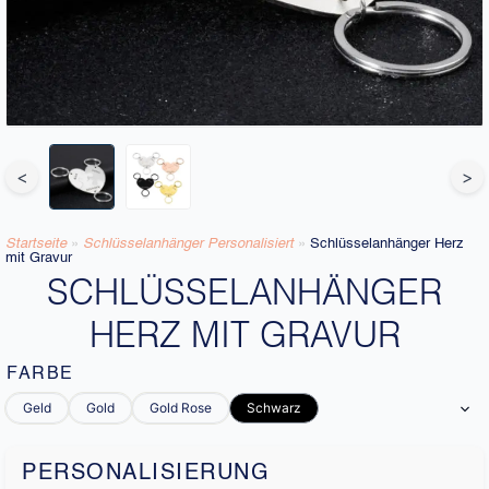
<
>
Startseite
»
Schlüsselanhänger Personalisiert
»
Schlüsselanhänger Herz
mit Gravur
SCHLÜSSELANHÄNGER
HERZ MIT GRAVUR
FARBE
Geld
Gold
Gold Rose
Schwarz
PERSONALISIERUNG