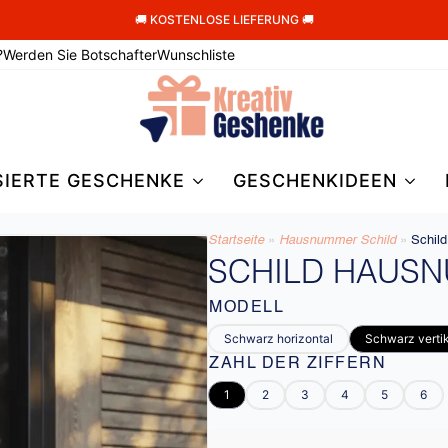
🚚 KOSTENLOSE LIEFERUNG 🚚
?
Werden Sie Botschafter
Wunschliste
SIERTE GESCHENKE
GESCHENKIDEEN
Startseite
»
Hausnummer Schild
»
Schil
SCHILD HAUS
MODELL
Schwarz horizontal
Schwarz verti
ZAHL DER ZIFFERN
1
2
3
4
5
6