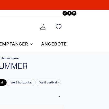
EMPFÄNGER
ANGEBOTE
d Hausnummer
NUMMER
kal
Weiß horizontal
Weiß vertikal