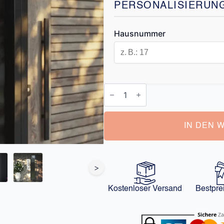
PERSONALISIERUN
Hausnummer
Schild
Hausnummer
Menge
IN DEN 
>
Kostenloser Versand
Bestpre