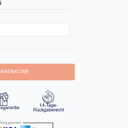
G
WARENKORB
14-Tage-
isgarantie
Rückgaberecht