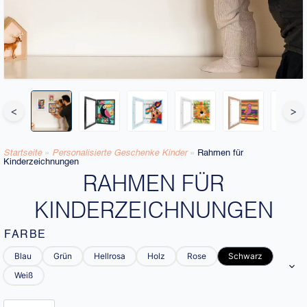
<
>
Startseite
»
Personalisierte Geschenke Kinder
»
Rahmen für
Kinderzeichnungen
RAHMEN FÜR
KINDERZEICHNUNGEN
FARBE
Blau
Grün
Hellrosa
Holz
Rose
Schwarz
Weiß
Rahmen