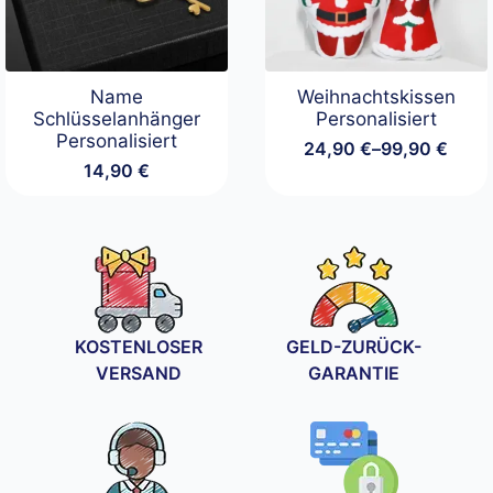
Name
Weihnachtskissen
Schlüsselanhänger
Personalisiert
Personalisiert
24,90
€
–
99,90
€
Preisspanne:
14,90
€
24,90 €
bis
99,90 €
KOSTENLOSER
GELD-ZURÜCK-
VERSAND
GARANTIE