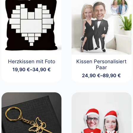
Herzkissen mit Foto
Kissen Personalisiert
Paar
19,90
€
–
34,90
€
Preisspanne:
24,90
€
–
89,90
€
19,90 €
Preisspanne:
bis
24,90 €
34,90 €
bis
89,90 €