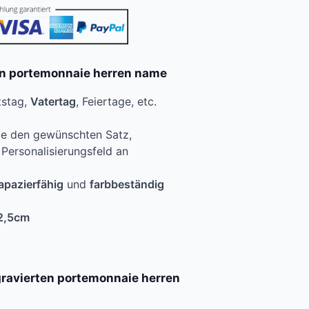
en portemonnaie herren name
tstag,
Vatertag
, Feiertage, etc.
ie den gewünschten Satz,
ersonalisierungsfeld an
apazierfähig
und
farbbeständig
2,5cm
gravierten portemonnaie herren