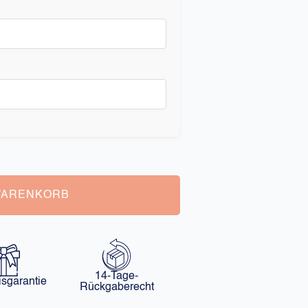
WARENKORB
14-Tage-
isgarantie
Rückgaberecht