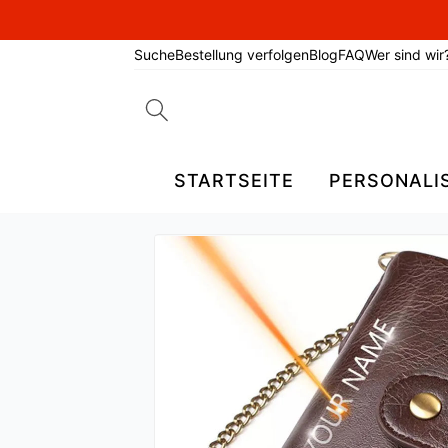
Suche
Bestellung verfolgen
Blog
FAQ
Wer sind wir
Search
for:
STARTSEITE
PERSONALI