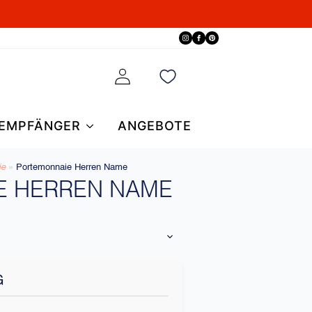
EMPFÄNGER
ANGEBOTE
e​
»
Portemonnaie Herren Name
E HERREN NAME
G