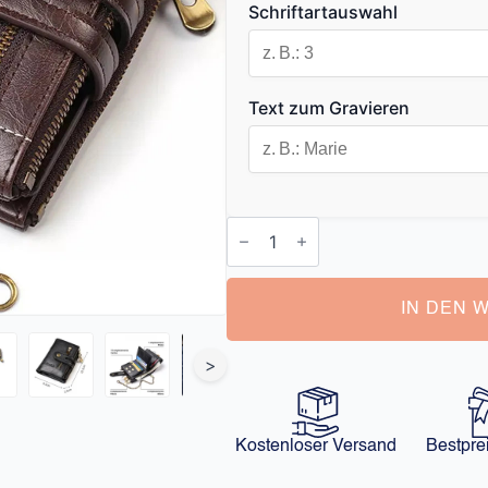
Schriftartauswahl
Text zum Gravieren
Portemonnaie
Herren
Name
Menge
IN DEN 
>
Kostenloser Versand
Bestpre