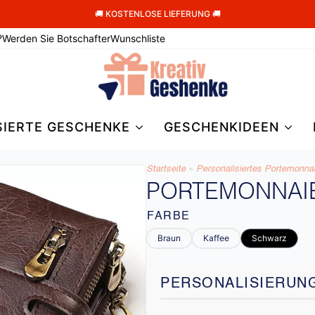
🚚 KOSTENLOSE LIEFERUNG 🚚
?
Werden Sie Botschafter
Wunschliste
SIERTE GESCHENKE
GESCHENKIDEEN
Startseite
»
Personalisiertes Portemonnai
PORTEMONNAI
FARBE
Braun
Kaffee
Schwarz
PERSONALISIERUN