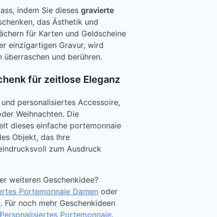
lass, indem Sie dieses
gravierte
chenken, das Ästhetik und
Fächern für Karten und Geldscheine
ner einzigartigen Gravur, wird
hn überraschen und berühren.
chenk für zeitlose Eleganz
 und personalisiertes Accessoire,
 oder Weihnachten. Die
elt dieses einfache portemonnaie
les Objekt, das Ihre
eindrucksvoll zum Ausdruck
ner weiteren Geschenkidee?
iertes Portemonnaie Damen
oder
n
. Für noch mehr Geschenkideen
Personalisiertes Portemonnaie
.