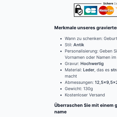
Merkmale unseres graviert
Wann zu schenken: Gebur
Stil:
Antik
Personalisierung: Geben S
Vornamen oder Namen im P
Gravur:
Hochwertig
Material:
Leder
, das es
str
macht
Abmessungen:
12,5×9,5×
Gewicht: 130g
Kostenloser Versand
Überraschen Sie mit einem 
name