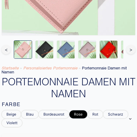
<
>
Startseite
»
Personalisiertes Portemonnaie​
»
Portemonnaie Damen mit
Namen
PORTEMONNAIE DAMEN MIT
NAMEN
FARBE
Beige
Blau
Bordeauxrot
Rose
Rot
Schwarz
Violett