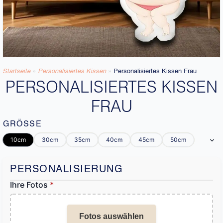
Startseite
»
Personalisiertes Kissen
»
Personalisiertes Kissen Frau
PERSONALISIERTES KISSEN
FRAU
GRÖSSE
10cm
30cm
35cm
40cm
45cm
50cm
PERSONALISIERUNG
Ihre Fotos
*
Fotos auswählen