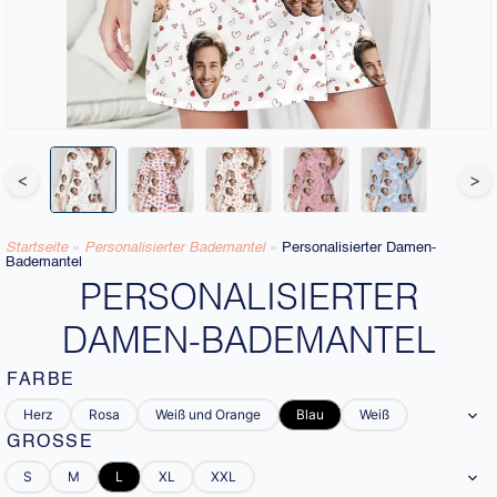
<
>
Startseite
»
Personalisierter Bademantel
»
Personalisierter Damen-
Bademantel
PERSONALISIERTER
DAMEN-BADEMANTEL
FARBE
Herz
Rosa
Weiß und Orange
Blau
Weiß
GRÖSSE
S
M
L
XL
XXL