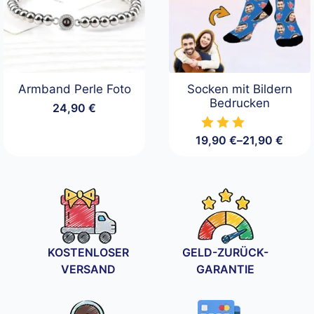
Armband Perle Foto
Socken mit Bildern
Bedrucken
24,90
€
19,90
€
–
21,90
€
Preisspanne:
19,90 €
bis
21,90 €
KOSTENLOSER
GELD-ZURÜCK-
VERSAND
GARANTIE