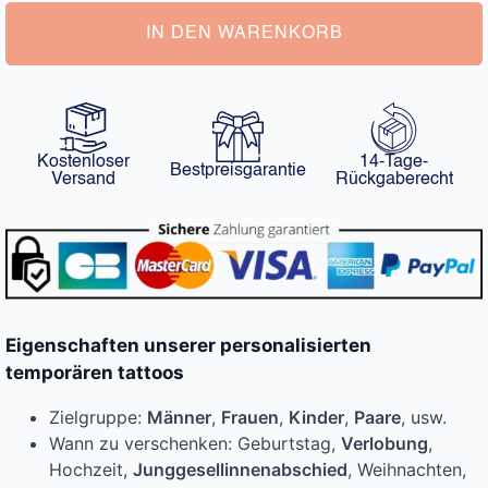
Menge
IN DEN WARENKORB
Kostenloser
14-Tage-
Bestpreisgarantie
Versand
Rückgaberecht
Eigenschaften unserer personalisierten
temporären tattoos
Zielgruppe:
Männer
,
Frauen
,
Kinder
,
Paare
, usw.
Wann zu verschenken: Geburtstag,
Verlobung
,
Hochzeit,
Junggesellinnenabschied
, Weihnachten,