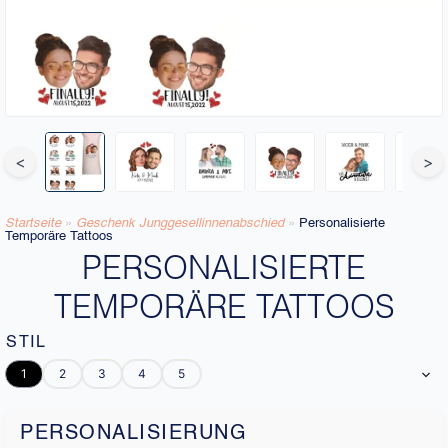
<
>
Startseite
»
Geschenk Junggesellinnenabschied
»
Personalisierte
Temporäre Tattoos
PERSONALISIERTE
TEMPORÄRE TATTOOS
STIL
1
2
3
4
5
PERSONALISIERUNG