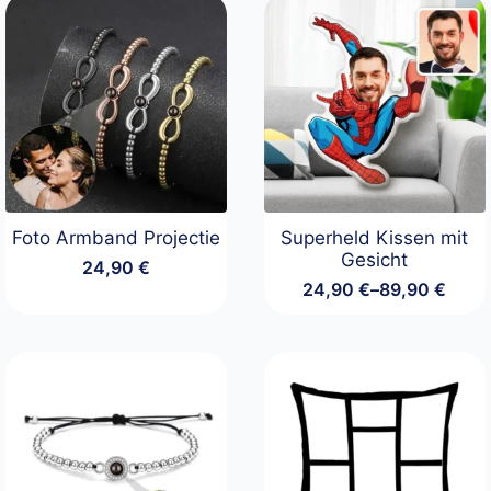
Foto Armband Projectie
Superheld Kissen mit
Gesicht
24,90
€
24,90
€
–
89,90
€
Preisspanne:
24,90 €
bis
89,90 €