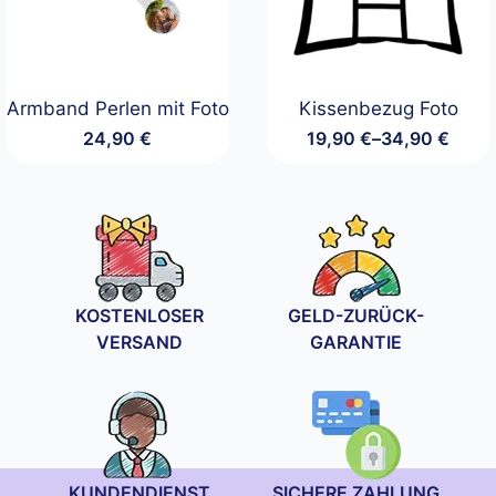
Armband Perlen mit Foto
Kissenbezug Foto
24,90
€
19,90
€
–
34,90
€
Preisspanne:
19,90 €
bis
34,90 €
KOSTENLOSER
GELD-ZURÜCK-
VERSAND
GARANTIE
KUNDENDIENST
SICHERE ZAHLUNG