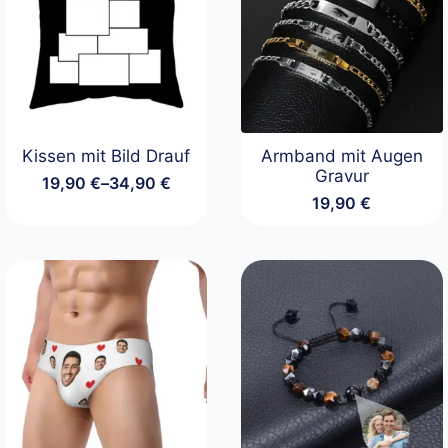
Kissen mit Bild Drauf
Armband mit Augen
Gravur
19,90
€
–
34,90
€
Preisspanne:
19,90
€
19,90 €
bis
34,90 €