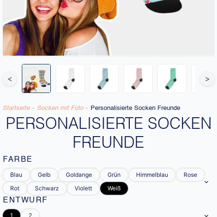
<
>
Startseite
»
Socken mit Foto
»
Personalisierte Socken Freunde
PERSONALISIERTE SOCKEN
FREUNDE
FARBE
Blau
Gelb
Goldange
Grün
Himmelblau
Rose
Rot
Schwarz
Violett
Weiß
ENTWURF
1
2