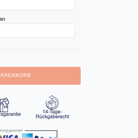
ben
WARENKORB
14-Tage-
isgarantie
Rückgaberecht