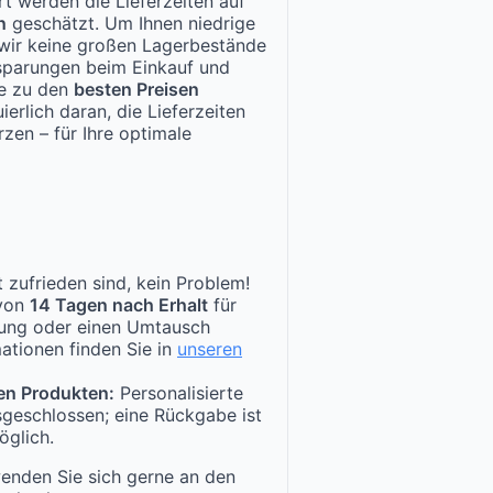
t werden die Lieferzeiten auf
n
geschätzt. Um Ihnen niedrige
n wir keine großen Lagerbestände
nsparungen beim Einkauf und
te zu den
besten Preisen
ierlich daran, die Lieferzeiten
zen – für Ihre optimale
 zufrieden sind, kein Problem!
 von
14 Tagen nach Erhalt
für
tung oder einen Umtausch
ationen finden Sie in
unseren
en Produkten:
Personalisierte
sgeschlossen; eine Rückgabe ist
öglich.
enden Sie sich gerne an den