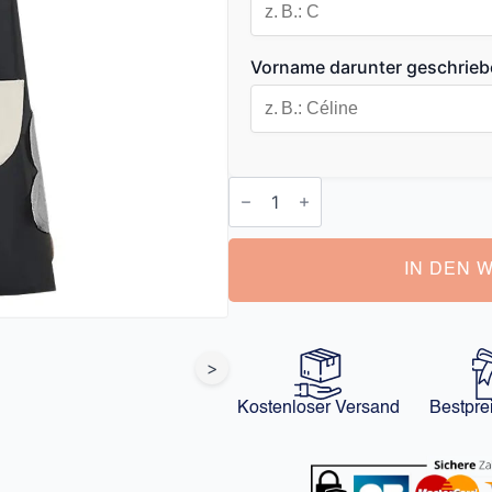
Vorname darunter geschrie
Personalisierte
Schürze
Damen
Menge
IN DEN 
>
Kostenloser Versand
Bestpre