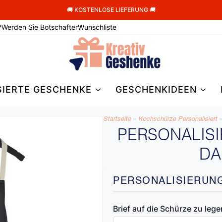
🚚 KOSTENLOSE LIEFERUNG 🚚
?
Werden Sie Botschafter
Wunschliste
SIERTE GESCHENKE
GESCHENKIDEEN
Startseite
»
Kochschürze Personalisiert
PERSONALIS
DA
PERSONALISIERUN
Brief auf die Schürze zu lege