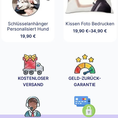
Schlüsselanhänger
Kissen Foto Bedrucken
Personalisiert Hund
19,90
€
–
34,90
€
Preisspanne:
19,90
€
19,90 €
bis
34,90 €
KOSTENLOSER
GELD-ZURÜCK-
VERSAND
GARANTIE