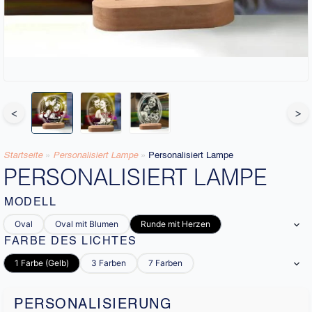
<
>
Startseite
»
Personalisiert Lampe
»
Personalisiert Lampe
PERSONALISIERT LAMPE
MODELL
Oval
Oval mit Blumen
Runde mit Herzen
FARBE DES LICHTES
1 Farbe (Gelb)
3 Farben
7 Farben
PERSONALISIERUNG