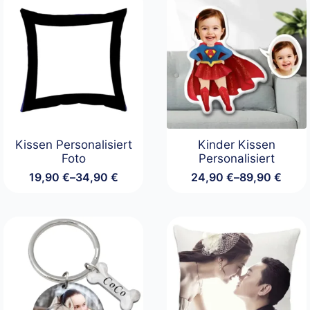
Kissen Personalisiert
Kinder Kissen
Foto
Personalisiert
19,90
€
–
34,90
€
24,90
€
–
89,90
€
Preisspanne:
Preisspanne:
19,90 €
24,90 €
bis
bis
34,90 €
89,90 €