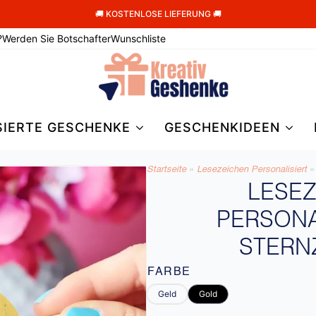
🚚 KOSTENLOSE LIEFERUNG 🚚
?
Werden Sie Botschafter
Wunschliste
SIERTE GESCHENKE
GESCHENKIDEEN
Startseite
»
Lesezeichen Personalisiert
»
LESE
PERSONA
STERN
FARBE
Geld
Gold