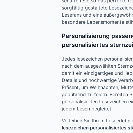
schaffen Sie so das perfekte G
sorgfältig gestaltete Lesezeiche
Lesefans und eine außergewöhn
besondere Lebensmomente stilv
Personalisierung passen
personalisiertes sternze
Jedes lesezeichen personalisier
nach dem ausgewählten Sternzei
damit ein einzigartiges und lie
Details und hochwertige Verar
Präsent, um Weihnachten, Mutt
gebührend zu feiern. Bereiten S
personalisierten Lesezeichen ei
jedem Lesen begleitet.
Verleihen Sie Ihrem Leseerlebn
lesezeichen personalisiertes s