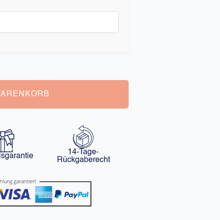
WARENKORB
14-Tage-
isgarantie
Rückgaberecht