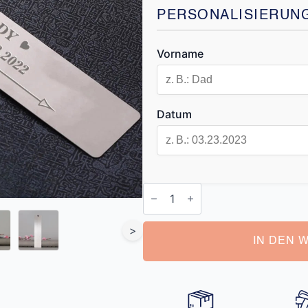
PERSONALISIERUN
Vorname
Datum
Lesezeichen
Metall
Personalisiert
Menge
>
IN DEN 