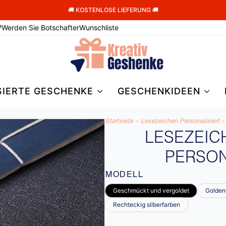
🚚 KOSTENLOSE LIEFERUNG 🚚
?
Werden Sie Botschafter
Wunschliste
SIERTE GESCHENKE
GESCHENKIDEEN
Startseite
»
Lesezeichen Personalisiert
»
LESEZEIC
PERSON
MODELL
Geschmückt und vergoldet
Goldene
Rechteckig silberfarben