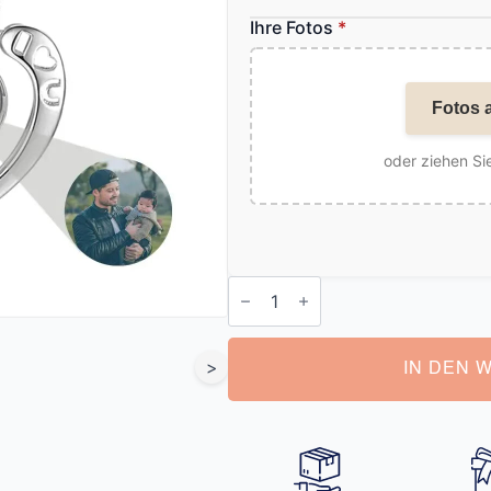
Ihre Fotos
*
Fotos 
oder ziehen Sie
Kette
mit
Medaillon
für
Foto
>
Menge
IN DEN 