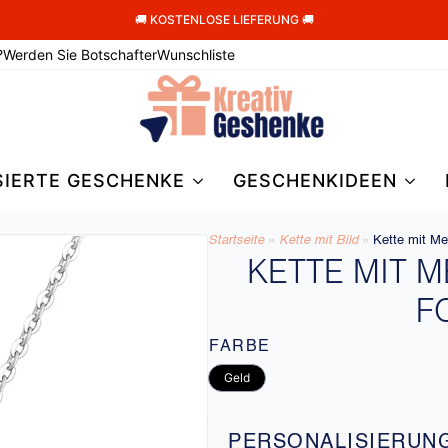
🚚 KOSTENLOSE LIEFERUNG 🚚
?
Werden Sie Botschafter
Wunschliste
SIERTE GESCHENKE
GESCHENKIDEEN
Startseite
»
Kette mit Bild
»
Kette mit Med
KETTE MIT 
F
FARBE
Geld
PERSONALISIERUN