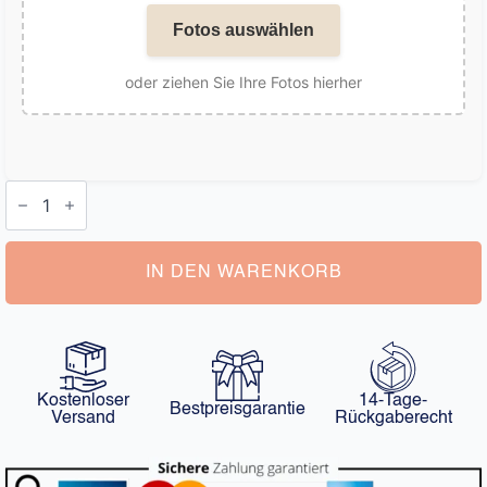
Fotos auswählen
oder ziehen Sie Ihre Fotos hierher
Kette
mit
Bild
im
Stein
Menge
IN DEN WARENKORB
Kostenloser
14-Tage-
Bestpreisgarantie
Versand
Rückgaberecht