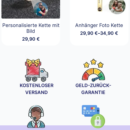
Personalisierte Kette mit
Anhänger Foto Kette
Bild
29,90
€
–
34,90
€
Preisspanne:
29,90
€
29,90 €
bis
34,90 €
KOSTENLOSER
GELD-ZURÜCK-
VERSAND
GARANTIE