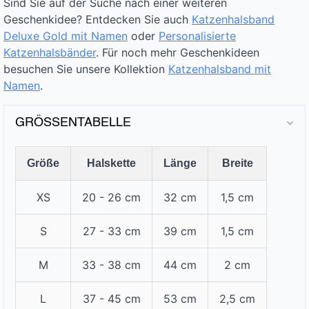
Sind Sie auf der Suche nach einer weiteren
Geschenkidee? Entdecken Sie auch
Katzenhalsband
Deluxe Gold mit Namen
oder
Personalisierte
Katzenhalsbänder
. Für noch mehr Geschenkideen
besuchen Sie unsere Kollektion
Katzenhalsband mit
Namen
.
GRÖSSENTABELLE
Größe
Halskette
Länge
Breite
XS
20 - 26 cm
32 cm
1,5 cm
S
27 - 33 cm
39 cm
1,5 cm
M
33 - 38 cm
44 cm
2 cm
L
37 - 45 cm
53 cm
2,5 cm