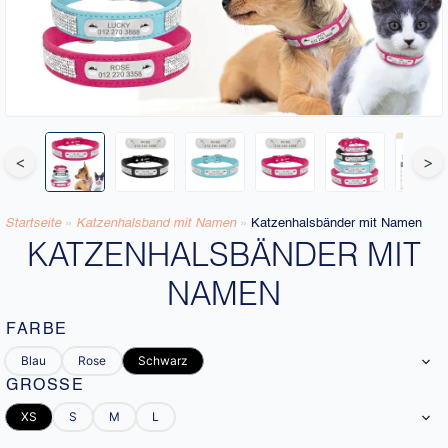
<
>
Startseite
»
Katzenhalsband mit Namen​
»
Katzenhalsbänder mit Namen
KATZENHALSBÄNDER MIT
NAMEN
FARBE
Blau
Rose
Schwarz
GRÖSSE
XS
S
M
L