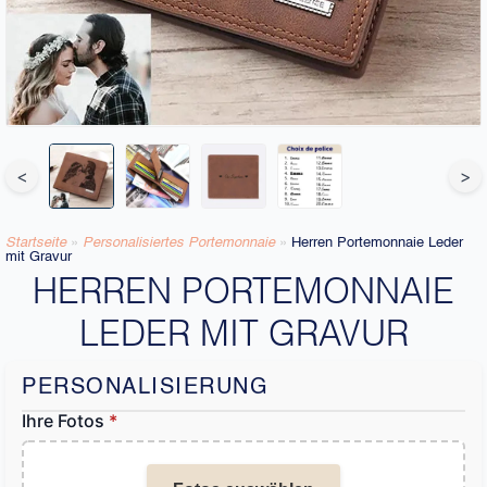
<
>
Startseite
»
Personalisiertes Portemonnaie​
»
Herren Portemonnaie Leder
mit Gravur
HERREN PORTEMONNAIE
LEDER MIT GRAVUR
PERSONALISIERUNG
Ihre Fotos
*