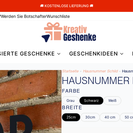
🚚 KOSTENLOSE LIEFERUNG 🚚
?
Werden Sie Botschafter
Wunschliste
SIERTE GESCHENKE
GESCHENKIDEEN
Startseite
»
Hausnummer Schild
»
Hausn
HAUSNUMMER
FARBE
Grau
Schwarz
Weiß
BREITE
25cm
30cm
40 cm
50 c