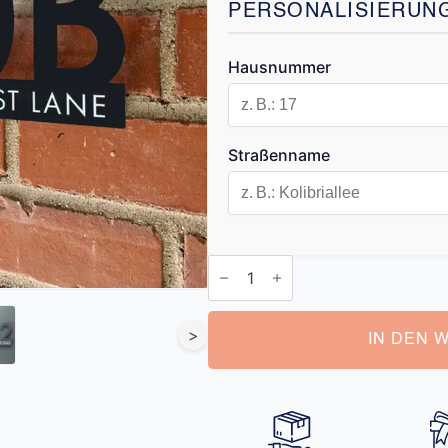
PERSONALISIERUN
Hausnummer
Straßenname
Hausnummer
Modern
Menge
>
IN DEN 