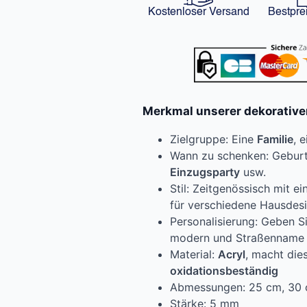
Kostenloser Versand
Bestpre
Merkmal unserer dekorati
Zielgruppe: Eine
Familie
, 
Wann zu schenken: Geburts
Einzugsparty
usw.
Stil: Zeitgenössisch mit e
für verschiedene Hausdes
Personalisierung: Geben 
modern und Straßenname
Material:
Acryl
, macht die
oxidationsbeständig
Abmessungen: 25 cm, 30 
Stärke: 5 mm