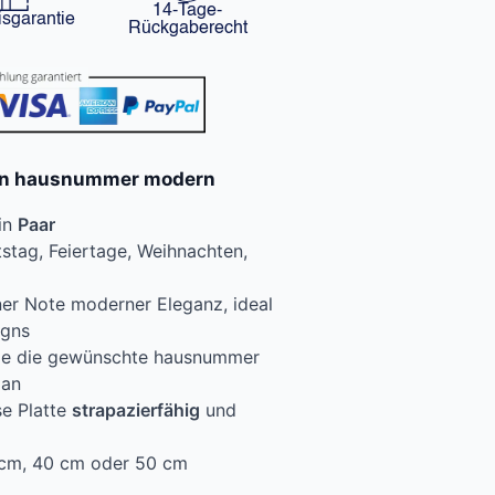
14-Tage-
isgarantie
Rückgaberecht
ven hausnummer modern
ein
Paar
tag, Feiertage, Weihnachten,
iner Note moderner Eleganz, ideal
igns
Sie die gewünschte hausnummer
 an
se Platte
strapazierfähig
und
cm, 40 cm oder 50 cm