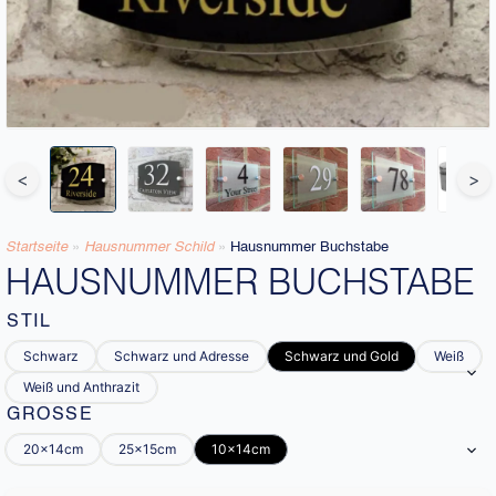
<
>
Startseite
»
Hausnummer Schild
»
Hausnummer Buchstabe
HAUSNUMMER BUCHSTABE
STIL
Schwarz
Schwarz und Adresse
Schwarz und Gold
Weiß
Weiß und Anthrazit
GRÖSSE
20x14cm
25x15cm
10x14cm