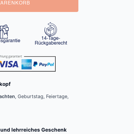
WARENKORB
14-Tage-
isgarantie
Rückgaberecht
kopf
achten
, Geburtstag, Feiertage,
s und lehrreiches Geschenk