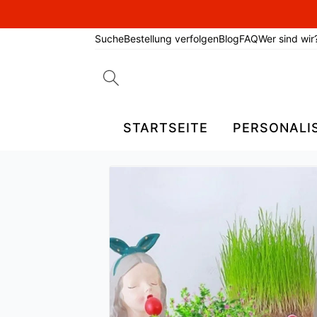
Suche
Bestellung verfolgen
Blog
FAQ
Wer sind wir
Search
for:
STARTSEITE
PERSONALI