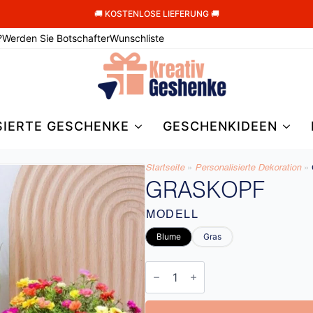
🚚 KOSTENLOSE LIEFERUNG 🚚
?
Werden Sie Botschafter
Wunschliste
SIERTE GESCHENKE
GESCHENKIDEEN
Startseite
»
Personalisierte Dekoration
»
GRASKOPF
MODELL
Blume
Gras
Graskopf
Menge