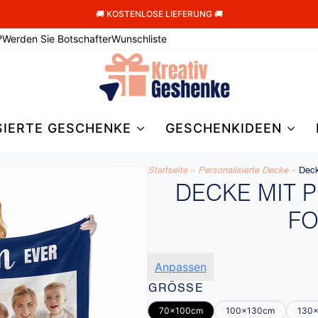
🚚 KOSTENLOSE LIEFERUNG 🚚
?
Werden Sie Botschafter
Wunschliste
SIERTE GESCHENKE
GESCHENKIDEEN
Startseite
»
Personalisierte Decke​
»
Deck
DECKE MIT 
F
Anpassen
GRÖSSE
70x100cm
100x130cm
130x