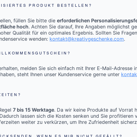
LISIERTES PRODUKT BESTELLEN?
len, füllen Sie bitte die
erforderlichen Personalisierungsf
tfläche hoch
. Achten Sie darauf, Ihre Angaben möglichst g
oher Qualität für ein optimales Ergebnis. Sollten Sie Frage
undenservice wenden:
kontakt@kreativgeschenke.com
.
WILLKOMMENSGUTSCHEIN?
halten, melden Sie sich einfach mit Ihrer E-Mail-Adresse 
 haben, steht Ihnen unser Kundenservice gerne unter
konta
ZEITEN?
 Regel
7 bis 15 Werktage
. Da wir keine Produkte auf Vorrat 
Dadurch lassen sich die Kosten senken und Sie profitieren 
eferzeiten weiter zu verkürzen, um Ihre Zufriedenheit sicherz
ÜCKSENDEN, WENN ES MIR NICHT GEFÄLLT?