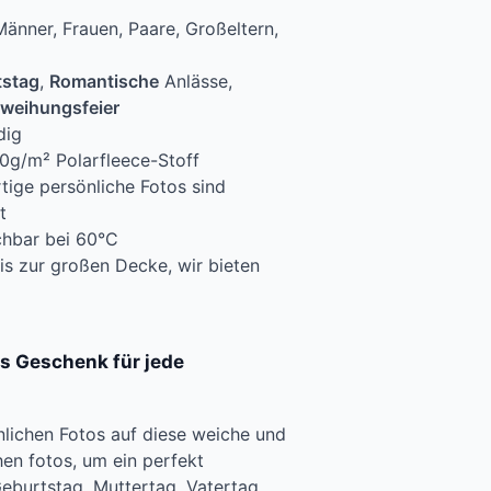
Männer, Frauen, Paare, Großeltern,
tstag
,
Romantische
Anlässe,
nweihungsfeier
dig
0g/m² Polarfleece-Stoff
tige persönliche Fotos sind
t
hbar bei 60°C
is zur großen Decke, wir bieten
s Geschenk für jede
nlichen Fotos auf diese weiche und
hen fotos, um ein perfekt
Geburtstag, Muttertag, Vatertag