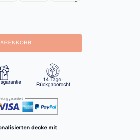
WARENKORB
14-Tage-
isgarantie
Rückgaberecht
nalisierten decke mit