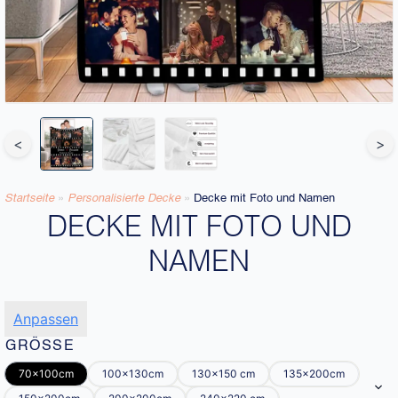
<
>
Startseite
»
Personalisierte Decke​
»
Decke mit Foto und Namen
DECKE MIT FOTO UND
NAMEN
Anpassen
GRÖSSE
70x100cm
100x130cm
130x150 cm
135x200cm