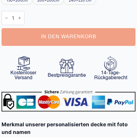
150x200cm
200x200cm
240x220 cm
Decke
mit
Foto
und
Namen
Menge
IN DEN WARENKORB
Kostenloser
14-Tage-
Bestpreisgarantie
Versand
Rückgaberecht
Merkmal unserer personalisierten decke mit foto
und namen