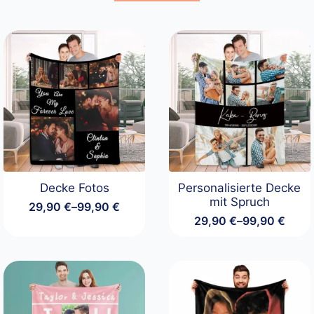
Decke Fotos
Personalisierte Decke
mit Spruch
29,90
€
–
99,90
€
Preisspanne:
29,90
€
–
99,90
€
29,90 €
Preisspanne:
bis
29,90 €
99,90 €
bis
99,90 €