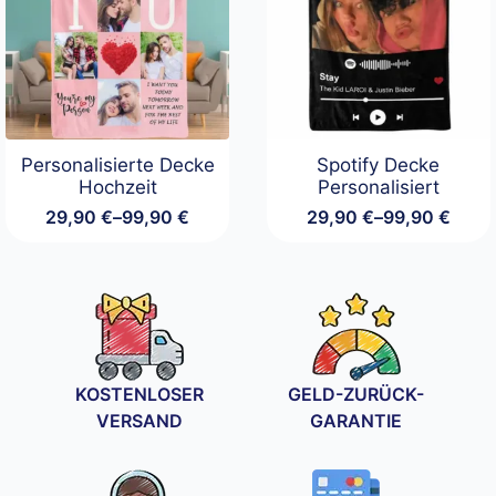
Personalisierte Decke
Spotify Decke
Hochzeit
Personalisiert
29,90
€
–
99,90
€
29,90
€
–
99,90
€
Preisspanne:
Preisspanne:
29,90 €
29,90 €
bis
bis
99,90 €
99,90 €
KOSTENLOSER
GELD-ZURÜCK-
VERSAND
GARANTIE