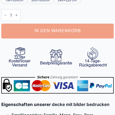
150x200cm
200x200cm
240x220 cm
Decke
mit
Bilder
Bedrucken
Menge
IN DEN WARENKORB
Kostenloser
14-Tage-
Bestpreisgarantie
Versand
Rückgaberecht
Eigenschaften unserer
decke mit bilder bedrucken