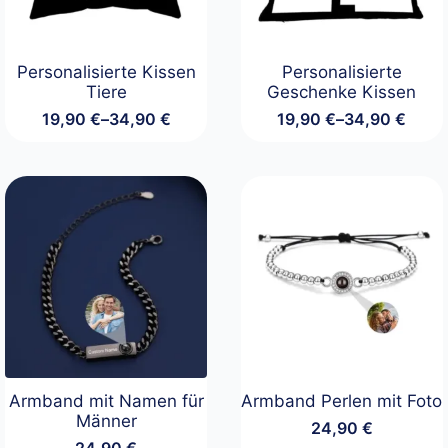
Personalisierte Kissen
Personalisierte
Tiere
Geschenke Kissen
19,90
€
–
34,90
€
19,90
€
–
34,90
€
Preisspanne:
Preisspanne:
19,90 €
19,90 €
bis
bis
34,90 €
34,90 €
Armband mit Namen für
Armband Perlen mit Foto
Männer
24,90
€
24,90
€