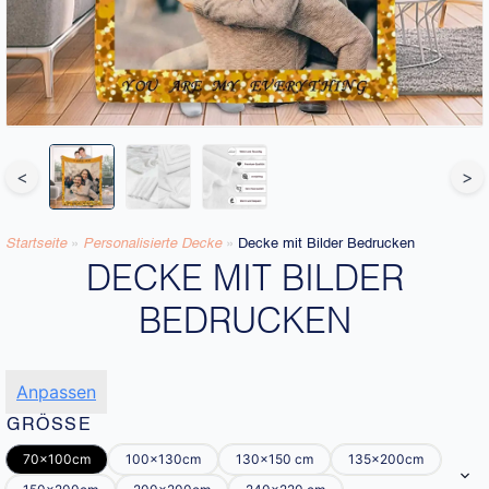
<
>
Startseite
»
Personalisierte Decke​
»
Decke mit Bilder Bedrucken
DECKE MIT BILDER
BEDRUCKEN
Anpassen
GRÖSSE
70x100cm
100x130cm
130x150 cm
135x200cm