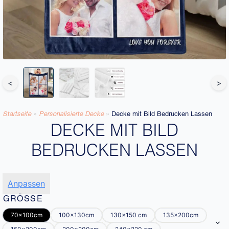
<
>
Startseite
»
Personalisierte Decke​
»
Decke mit Bild Bedrucken Lassen
DECKE MIT BILD
BEDRUCKEN LASSEN
Anpassen
GRÖSSE
70x100cm
100x130cm
130x150 cm
135x200cm