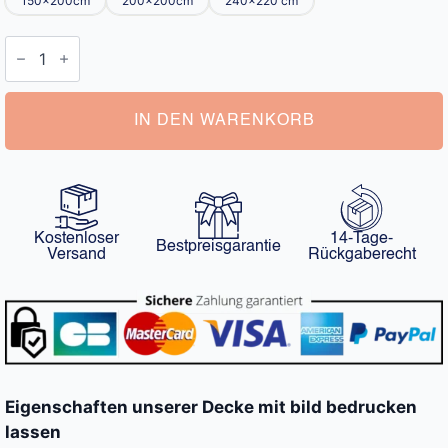
150x200cm
200x200cm
240x220 cm
Decke
mit
Bild
Bedrucken
Lassen
Menge
IN DEN WARENKORB
Kostenloser
14-Tage-
Bestpreisgarantie
Versand
Rückgaberecht
Eigenschaften unserer Decke mit bild bedrucken
lassen