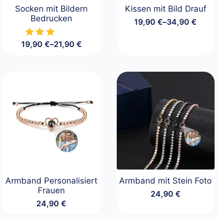
Socken mit Bildern
Kissen mit Bild Drauf
Bedrucken
19,90
€
–
34,90
€
Preisspanne:
19,90 €
19,90
€
–
21,90
€
bis
Preisspanne:
34,90 €
19,90 €
bis
21,90 €
Armband Personalisiert
Armband mit Stein Foto
Frauen
24,90
€
24,90
€