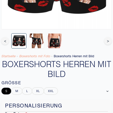
<
>
Startseite
»
Boxershorts mit Foto
»
Boxershorts Herren mit Bild
BOXERSHORTS HERREN MIT
BILD
GRÖSSE
S
M
L
XL
XXL
PERSONALISIERUNG