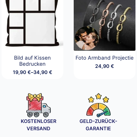
Bild auf Kissen
Foto Armband Projectie
Bedrucken
24,90
€
19,90
€
–
34,90
€
Preisspanne:
19,90 €
bis
34,90 €
KOSTENLOSER
GELD-ZURÜCK-
VERSAND
GARANTIE