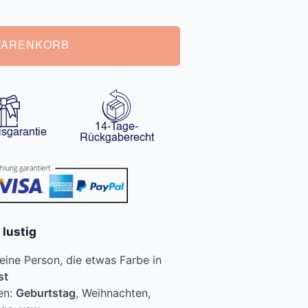
WARENKORB
14-Tage-
isgarantie
Rückgaberecht
lustig
eine Person, die etwas Farbe in
st
en:
Geburtstag
, Weihnachten,