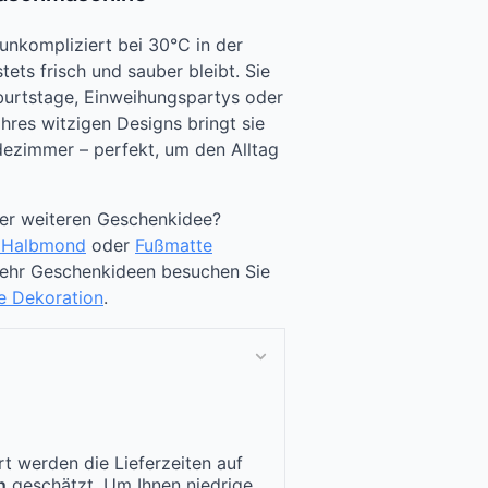
 unkompliziert bei 30°C in der
ets frisch und sauber bleibt. Sie
eburtstage, Einweihungspartys oder
ihres witzigen Designs bringt sie
adezimmer – perfekt, um den Alltag
ner weiteren Geschenkidee?
 Halbmond
oder
Fußmatte
mehr Geschenkideen besuchen Sie
te Dekoration
.
t werden die Lieferzeiten auf
n
geschätzt. Um Ihnen niedrige