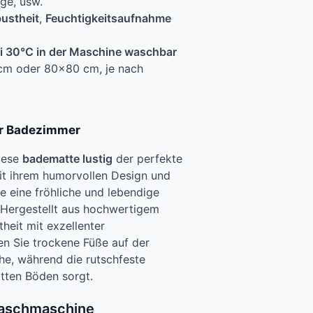
age, usw.
ustheit
,
Feuchtigkeitsaufnahme
i 30°C in der Maschine waschbar
m oder 80×80 cm, je nach
hr Badezimmer
diese
badematte lustig
der perfekte
it ihrem humorvollen Design und
e eine fröhliche und lebendige
 Hergestellt aus hochwertigem
heit mit exzellenter
n Sie trockene Füße auf der
e, während die rutschfeste
atten Böden sorgt.
Waschmaschine