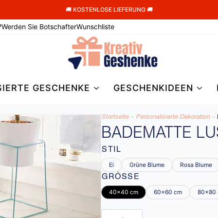
🚚 KOSTENLOSE LIEFERUNG 🚚
?
Werden Sie Botschafter
Wunschliste
SIERTE GESCHENKE
GESCHENKIDEEN
Startseite
»
Personalisierte Dekoration
»
BADEMATTE LU
STIL
Ei
Grüne Blume
Rosa Blume
GRÖSSE
40x40 cm
60x60 cm
80x80
Badematte