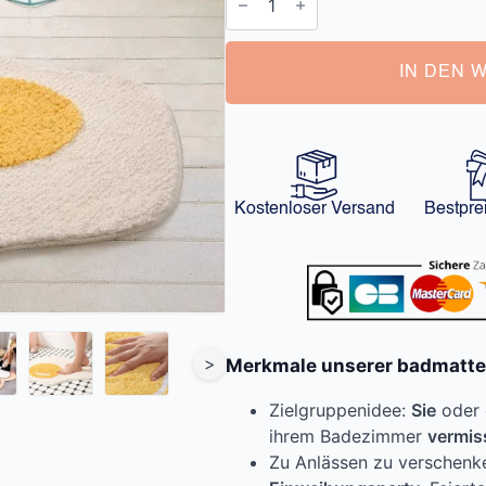
Lustig
Menge
IN DEN 
Kostenloser Versand
Bestpre
>
Merkmale unserer badmatte 
Zielgruppenidee:
Sie
oder 
ihrem Badezimmer
vermis
Zu Anlässen zu verschenk