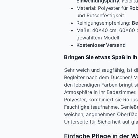
Einweihungsparty
, Feiert
Material: Polyester für
Rob
und Rutschfestigkeit
Reinigungsempfehlung:
Be
Maße: 40×40 cm, 60×60 c
gewähltem Modell
Kostenloser Versand
Bringen Sie etwas Spaß in I
Sehr weich und saugfähig, ist 
Begleiter nach dem Duschen! M
den lebendigen Farben bringt si
Atmosphäre in Ihr Badezimmer.
Polyester, kombiniert sie Robust
Feuchtigkeitsaufnahme. Genieße
weichen, angenehmen Oberfläch
Unterseite für Sicherheit auf gl
Einfache Pflege in der 