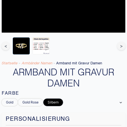
<
>
Startseite
»
Armbänder Namen
»
Armband mit Gravur Damen
ARMBAND MIT GRAVUR
DAMEN
FARBE
Gold
Gold Rose
Silbern
PERSONALISIERUNG