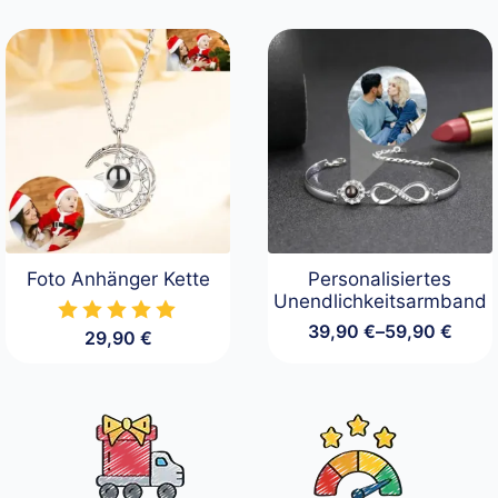
Foto Anhänger Kette
Personalisiertes
Unendlichkeitsarmband
39,90
€
–
59,90
€
29,90
€
Preisspanne:
39,90 €
bis
59,90 €