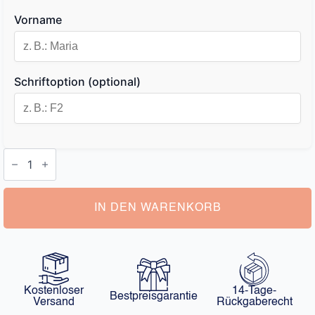
Vorname
Schriftoption (optional)
Armband
mit
Gravur
Damen
Menge
IN DEN WARENKORB
Kostenloser
14-Tage-
Bestpreisgarantie
Versand
Rückgaberecht