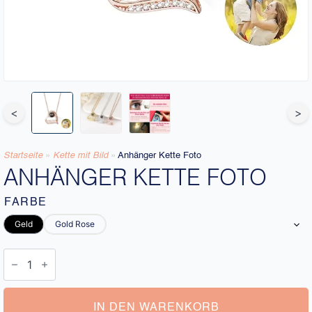
<
>
Startseite
»
Kette mit Bild
»
Anhänger Kette Foto
ANHÄNGER KETTE FOTO
FARBE
Geld
Gold Rose
Anhänger
Kette
Foto
Menge
IN DEN WARENKORB