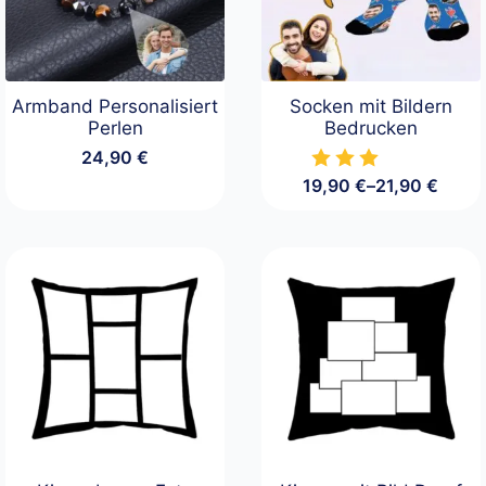
Armband Personalisiert
Socken mit Bildern
Perlen
Bedrucken
24,90
€
19,90
€
–
21,90
€
Preisspanne:
19,90 €
bis
21,90 €