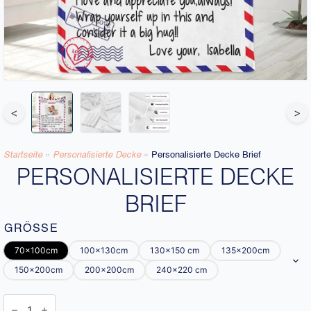
<
>
Startseite
»
Personalisierte Decke​
»
Personalisierte Decke Brief
PERSONALISIERTE DECKE
BRIEF
GRÖSSE
70x100cm
100x130cm
130x150 cm
135x200cm
150x200cm
200x200cm
240x220 cm
Personalisierte
Decke