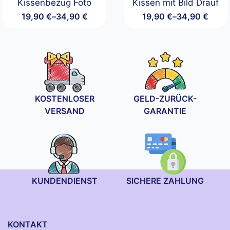
Kissenbezug Foto
Kissen mit Bild Drauf
19,90
€
–
34,90
€
19,90
€
–
34,90
€
Preisspanne:
Preisspanne:
19,90 €
19,90 €
bis
bis
34,90 €
34,90 €
KOSTENLOSER
GELD-ZURÜCK-
VERSAND
GARANTIE
KUNDENDIENST
SICHERE ZAHLUNG
KONTAKT