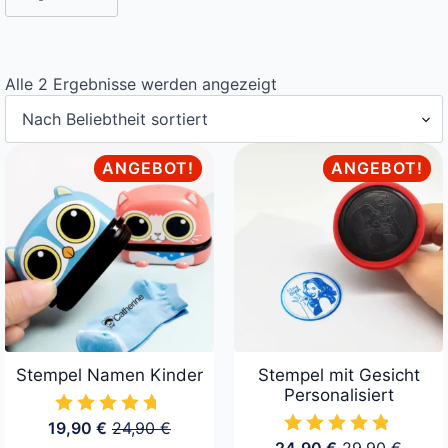
Nach
Alle 2 Ergebnisse werden angezeigt
Beliebtheit
sortiert
ANGEBOT!
ANGEBOT!
Stempel Namen Kinder
Stempel mit Gesicht
Personalisiert
19,90
€
24,90
€
Ursprünglicher
Aktueller
24,90
€
29,90
€