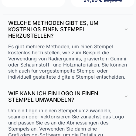
Preis
Preis
Ursprüngliche
Aktueller
war:
ist:
Preis
Preis
24,90 €
19,90 €.
war:
ist:
29,90 €
24,90 €.
WELCHE METHODEN GIBT ES, UM
KOSTENLOS EINEN STEMPEL
HERZUSTELLEN?
Es gibt mehrere Methoden, um einen Stempel
kostenlos herzustellen, wie zum Beispiel die
Verwendung von Radiergummis, graviertem Gummi
oder Schaumstoff- und Holzmaterialien. Sie können
sich auch für vorgestempelte Stempel oder
individuell gestaltete digitale Stempel entscheiden.
WIE KANN ICH EIN LOGO IN EINEN
STEMPEL UMWANDELN?
Um ein Logo in einen Stempel umzuwandeln,
scannen oder vektorisieren Sie zunächst das Logo
und passen Sie es an die Abmessungen des
Stempels an. Verwenden Sie dann eine
Grafikdesign-Software, um die Details zu